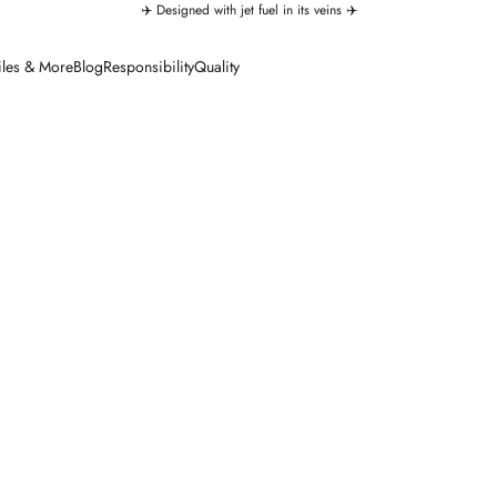
✈️ Designed with jet fuel in its veins ✈️
iles & More
Blog
Responsibility
Quality