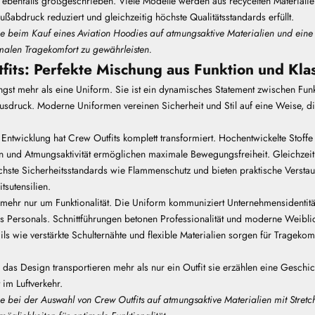
 ebenfalls großgeschrieben. Viele Modelle werden aus recycelten Materialien
ßabdruck reduziert und gleichzeitig höchste Qualitätsstandards erfüllt.
ie beim Kauf eines Aviation Hoodies auf atmungsaktive Materialien und ein
alen Tragekomfort zu gewährleisten.
fits: Perfekte Mischung aus Funktion und Kla
ngst mehr als eine Uniform. Sie ist ein dynamisches Statement zwischen Funk
usdruck.
Moderne Uniformen vereinen Sicherheit und Stil
auf eine Weise, d
Entwicklung hat Crew Outfits komplett transformiert. Hochentwickelte Stoffe
n und Atmungsaktivität ermöglichen maximale Bewegungsfreiheit. Gleichzeiti
chste Sicherheitsstandards wie Flammenschutz und bieten praktische Verstau
tsutensilien.
 mehr nur um Funktionalität. Die Uniform kommuniziert Unternehmensidentität
des Personals. Schnittführungen betonen Professionalität und moderne Weiblic
s wie verstärkte Schulternähte und flexible Materialien sorgen für Trageko
 das Design transportieren mehr als nur ein Outfit sie erzählen eine Geschi
 im Luftverkehr.
e bei der Auswahl von Crew Outfits auf atmungsaktive Materialien mit Stretc