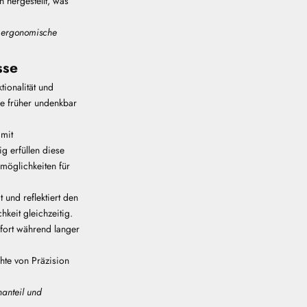
 hergestellt, was
e ergonomische
sse
tionalität und
ie früher undenkbar
 mit
g erfüllen diese
möglichkeiten für
 und reflektiert den
hkeit gleichzeitig.
mfort während langer
chte von Präzision
hanteil und