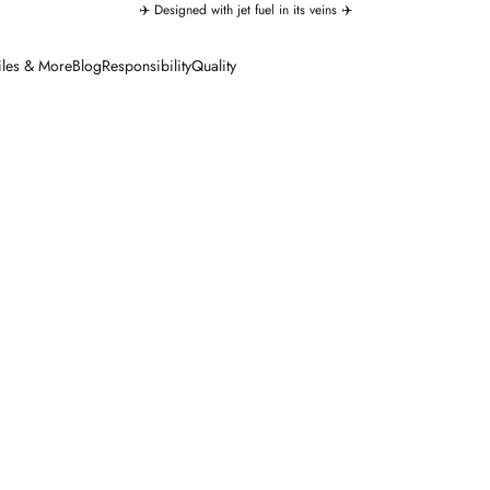
✈️ Designed with jet fuel in its veins ✈️
iles & More
Blog
Responsibility
Quality