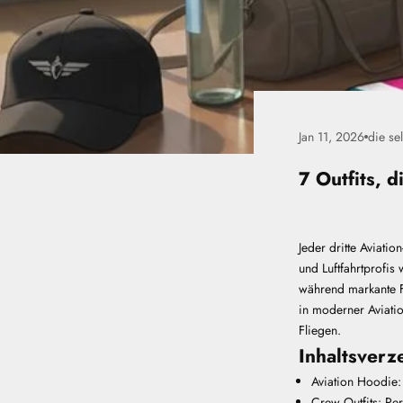
Jan 11, 2026
die se
7 Outfits, 
Jeder dritte Aviatio
und Luftfahrtprofis
während markante F
in moderner Aviatio
Fliegen.
Inhaltsverz
Aviation Hoodie: 
Crew Outfits: Pe