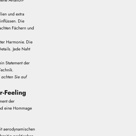
lien und extra
inflüssen. Die
dachten Fächern und
ekter Harmonie. Die
etails. Jede Naht
 ein Statement der
Technik.
 achten Sie auf
r-Feeling
ement der
sind eine Hommage
mit aerodynamischen
hzeitig praktischen