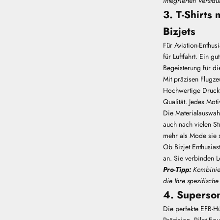
integrierten Verstau
3. T-Shirts
Bizjets
Für Aviation-Enthus
für Luftfahrt. Ein g
Begeisterung für die
Mit präzisen Flugz
Hochwertige Druckt
Qualität. Jedes Mot
Die Materialauswah
auch nach vielen St
mehr als Mode sie s
Ob Bizjet Enthusias
an. Sie verbinden 
Pro-Tipp:
Kombinier
die Ihre spezifisch
4. Superson
Die perfekte EFB-Hül
Präzision.
Pilot Equ