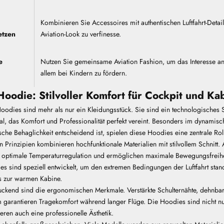
Kombinieren Sie Accessoires mit authentischen Luftfahrt-Detai
etzen
Aviation-Look zu verfinesse.
e
Nutzen Sie gemeinsame Aviation Fashion, um das Interesse an 
allem bei Kindern zu fördern.
 Hoodie: Stilvoller Komfort für Cockpit und Ka
odies sind mehr als nur ein Kleidungsstück. Sie sind ein technologisches S
l, das Komfort und Professionalität perfekt vereint. Besonders im dynamis
sche Behaglichkeit entscheidend ist
, spielen diese Hoodies eine zentrale Rol
 Prinzipien kombinieren hochfunktionale Materialien mit stilvollem Schnitt.
optimale Temperaturregulation und ermöglichen maximale Bewegungsfreih
s sind speziell entwickelt, um den extremen Bedingungen der Luftfahrt stan
is zur warmen Kabine.
ckend sind die ergonomischen Merkmale. Verstärkte Schulternähte, dehnbar
 garantieren Tragekomfort während langer Flüge. Die Hoodies sind nicht nu
ren auch eine professionelle Ästhetik.