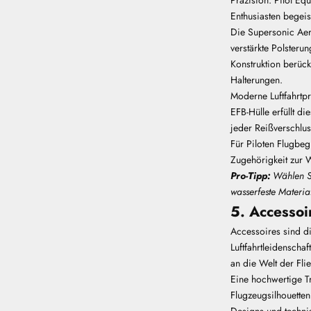
Enthusiasten begeist
Die Supersonic Aero
verstärkte Polsteru
Konstruktion berück
Halterungen.
Moderne Luftfahrtpr
EFB-Hülle erfüllt d
jeder Reißverschlus
Für Piloten Flugbegl
Zugehörigkeit zur W
Pro-Tipp:
Wählen Si
wasserfeste Materia
5. Accessoi
Accessoires sind di
Luftfahrtleidenschaf
an die Welt der Fli
Eine hochwertige Tr
Flugzeugsilhouette
Designs und technis