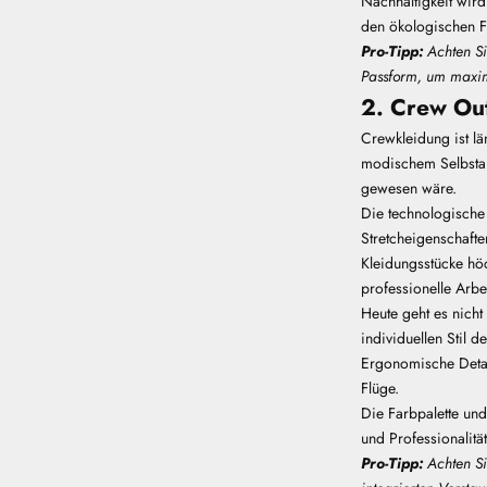
Nachhaltigkeit wird
den ökologischen Fu
Pro-Tipp:
Achten S
Passform, um maxim
2. Crew Out
Crewkleidung ist lä
modischem Selbsta
gewesen wäre.
Die technologische 
Stretcheigenschafte
Kleidungsstücke hö
professionelle Arbei
Heute geht es nicht
individuellen Stil 
Ergonomische Detail
Flüge.
Die Farbpalette und
und Professionalität
Pro-Tipp:
Achten Si