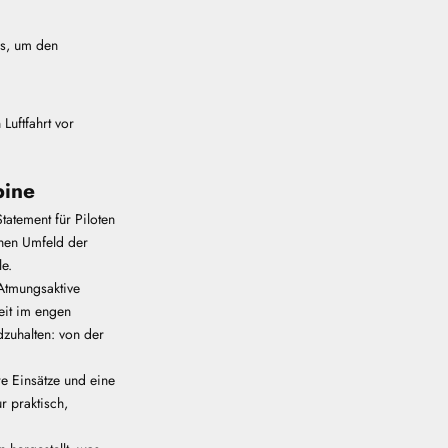
ls, um den
Luftfahrt vor
bine
tatement für Piloten
chen Umfeld der
le.
 Atmungsaktive
eit im engen
dzuhalten: von der
e Einsätze und eine
r praktisch,