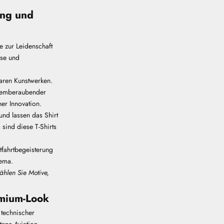
ing und
e zur Leidenschaft
ise und
baren Kunstwerken.
atemberaubender
er Innovation.
nd lassen das Shirt
sind diese T-Shirts
tfahrtbegeisterung
hema.
ählen Sie Motive,
emium-Look
e technischer
tene Aviation-