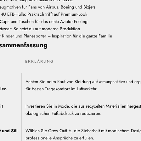
zeugmotiven für Fans von Airbus, Boeing und Bizjets
4U EFB-Hülle: Praktisch trifft auf Premium-Look
Caps und Taschen für das echte Aviator-Feeling
etwear: So setzt du auf moderne Produktion
ür Kinder und Planespotter – Inspiration für die ganze Familie
usammenfassung
ERKLÄRUNG
Achten Sie beim Kauf von Kleidung auf atmungsaktive und er
hlen
für besten Tragekomfort im Luftverkehr.
it
Investieren Sie in Mode, die aus recycelten Materialien hergeste
ökologischen Fußabdruck zu reduzieren.
t und Stil
Wählen Sie Crew Outfits, die Sicherheit mit modischem Desi
professionelle Ansprüche zu erfüllen.