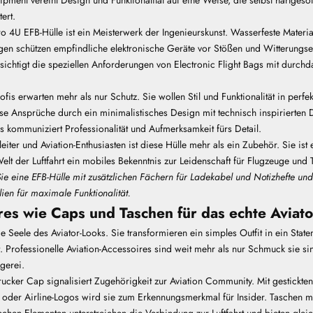
ert.
 4U EFB-Hülle ist ein Meisterwerk der Ingenieurskunst. Wasserfeste Materia
ngen schützen empfindliche elektronische Geräte vor Stößen und Witterungse
sichtigt die speziellen Anforderungen von Electronic Flight Bags mit durch
ofis erwarten mehr als nur Schutz. Sie wollen Stil und Funktionalität in perf
iese Ansprüche durch ein minimalistisches Design mit technisch inspirierten D
s kommuniziert Professionalität und Aufmerksamkeit fürs Detail.
eiter und Aviation-Enthusiasten ist diese Hülle mehr als ein Zubehör. Sie ist
elt der Luftfahrt ein mobiles Bekenntnis zur Leidenschaft für Flugzeuge und 
e eine EFB-Hülle mit zusätzlichen Fächern für Ladekabel und Notizhefte und
lien für maximale Funktionalität.
res wie Caps und Taschen für das echte Aviato
e Seele des Aviator-Looks. Sie transformieren ein simples Outfit in ein Stat
t.
Professionelle Aviation-Accessoires
sind weit mehr als nur Schmuck sie 
egerei.
ucker Cap signalisiert Zugehörigkeit zur Aviation Community. Mit gestickten
n oder Airline-Logos wird sie zum Erkennungsmerkmal für Insider. Taschen 
chen Elementen unterstreichen die Verbindung zur Luftfahrt und bieten gleic