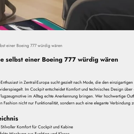
lbst einer Boeing 777 würdig wären
die selbst einer Boeing 777 würdig wären
n-Enthusiast in Zentral-Europa sucht gezielt nach Mode, die den einzigartigen 
 widerspiegelt. Im Cockpit entscheidet Komfort und technisches Design übe
lugzeugmotive im Alltag echte Anerkennung bringen. Wer hochwertige Outfit
n Fashion nicht nur Funktionalität, sondern auch eine elegante Verbindung z
eichnis
Stilvoller Komfort für Cockpit und Kabine
rfekte Mischung aus Funktion und Klasse