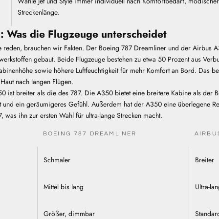
Wähle Jet und Style immer individuell nach Komfortbedarf, modische
Streckenlänge.
: Was die Flugzeuge unterscheidet
le reden, brauchen wir Fakten. Der Boeing 787 Dreamliner und der Airbus 
erkstoffen gebaut.
Beide Flugzeuge bestehen
zu etwa 50 Prozent aus Verb
Kabinenhöhe sowie höhere Luftfeuchtigkeit für mehr Komfort an Bord. Das b
e Haut nach langen Flügen.
 ist breiter als die des 787. Die A350 bietet eine breitere Kabine als der
 und ein geräumigeres Gefühl. Außerdem hat der A350 eine überlegene Re
was ihn zur ersten Wahl für ultra-lange Strecken macht.
BOEING 787 DREAMLINER
AIRBU
Schmaler
Breiter
Mittel bis lang
Ultra-la
Größer, dimmbar
Standar