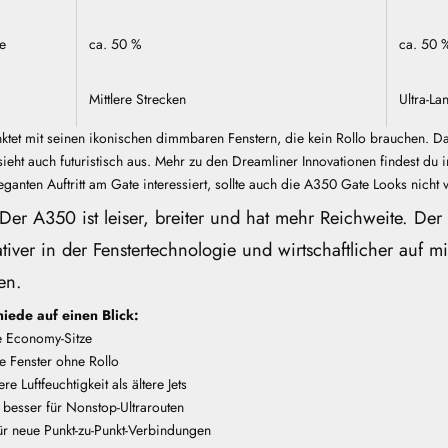
e
ca. 50 %
ca. 50 
Mittlere Strecken
Ultra-La
tet mit seinen ikonischen dimmbaren Fenstern, die kein Rollo brauchen. Das
sieht auch futuristisch aus. Mehr zu den
Dreamliner Innovationen
findest du 
ganten Auftritt am Gate interessiert, sollte auch die
A350 Gate Looks
nicht 
Der A350 ist leiser, breiter und hat mehr Reichweite. Der 
tiver in der Fenstertechnologie und wirtschaftlicher auf mi
en.
iede auf einen Blick:
e Economy-Sitze
 Fenster ohne Rollo
e Luftfeuchtigkeit als ältere Jets
 besser für Nonstop-Ultrarouten
 für neue Punkt-zu-Punkt-Verbindungen