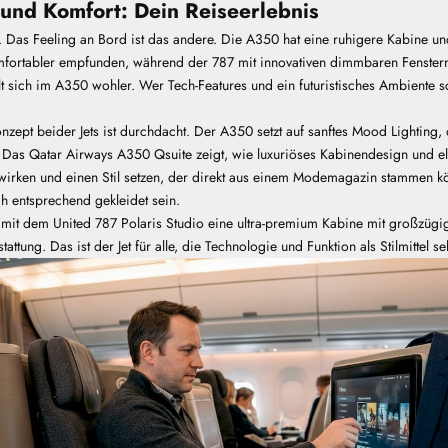
 und Komfort: Dein Reiseerlebnis
e. Das Feeling an Bord ist das andere.
Die A350 hat eine ruhigere Kabine
un
mfortabler empfunden, während der 787 mit innovativen dimmbaren Fenster
lt sich im A350 wohler. Wer Tech-Features und ein futuristisches Ambiente s
zept beider Jets ist durchdacht. Der A350 setzt auf sanftes Mood Lighting, 
. Das
Qatar Airways A350 Qsuite
zeigt, wie luxuriöses Kabinendesign und 
irken und einen Stil setzen, der direkt aus einem Modemagazin stammen kö
uch entsprechend gekleidet sein.
t mit dem
United 787 Polaris Studio
eine ultra-premium Kabine mit großzügi
ttung. Das ist der Jet für alle, die Technologie und Funktion als Stilmittel s