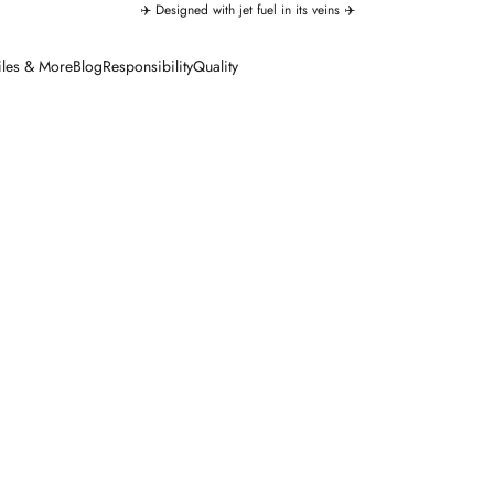
✈️ Designed with jet fuel in its veins ✈️
iles & More
Blog
Responsibility
Quality