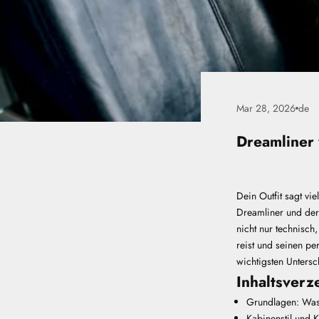
Mar 28, 2026
de
Dreamliner 
Dein Outfit sagt vi
Dreamliner und der
nicht nur technisc
reist und seinen per
wichtigsten Untersch
Inhaltsverz
Grundlagen: Was 
Kabinenstil und 