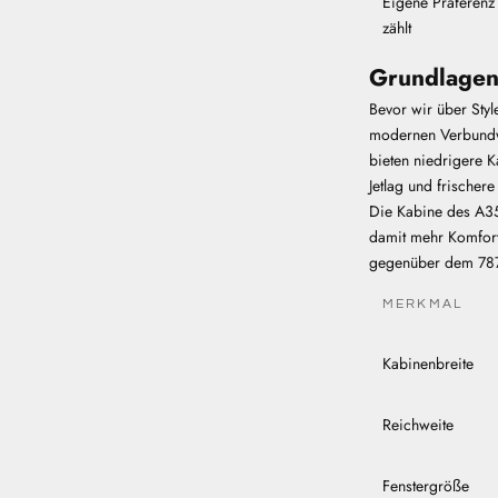
Eigene Präferenz
zählt
Grundlagen
Bevor wir über Sty
modernen Verbundw
bieten niedrigere 
Jetlag und frischer
Die Kabine des A350
damit mehr Komfort
gegenüber dem 787, 
MERKMAL
Kabinenbreite
Reichweite
Fenstergröße