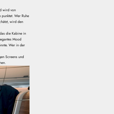
d wird von
n punktet. Wer Ruhe
chätzt, wird den
das die Kabine in
elegantes Mood
nnte. Wer in der
gen Screens und
ehen.