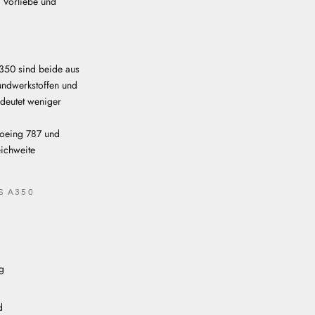
r Vorliebe und
A350 sind beide aus
undwerkstoffen und
edeutet weniger
 Boeing 787 und
ichweite
S A350
ng
d