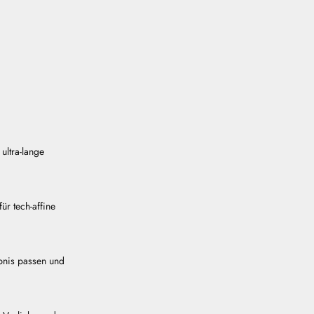
ultra-lange
ür tech-affine
ebnis passen und