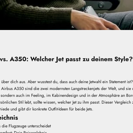
vs. A350: Welcher Jet passt zu deinem Style?
el über dich aus. Aber wusstest du, dass auch deine Jetwahl ein Statement is
 Airbus A350 sind die zwei modernsten Langstreckenjets der Welt, und sie 
h, sondern auch im Feeling, im Kabinendesign und in der Atmosphäre an Bo
sönlichen Stil lebt, sollte wissen, welcher Jet zu ihm passt. Dieser Vergleich 
iede und gibt dir konkrete Outfit-Ideen für beide Jets.
eichnis
die Flugzeuge unterscheidet
Komfort: Dein Reiseerlebnis