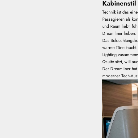
Kabinenstil
Technik ist das ein
Passagieren als ko
und Raum liebt, füh
Dreamliner lieben.
Das Beleuchtungskon
warme Töne taucht
Lighting zusammenw
Qsuite sitzt, will a
Der Dreamliner ha
moderner Tech-Aussta