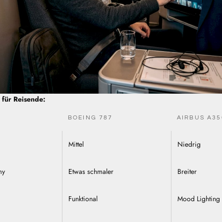
 für Reisende:
BOEING 787
AIRBUS A35
Mittel
Niedrig
my
Etwas schmaler
Breiter
Funktional
Mood Lighting