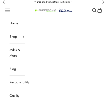
Skip to content
✈️ Designed with jet fuel in its veins ✈️
Previous
Nex
↵
↵
↵
↵
Zum Inhalt springen
Zum Menü springen
Fußzeile springen
Barrierefreiheits-Widget öffnen
Navigation menu
Search
Cart
SUPERSONIC aero 4U
Home
Shop
Miles &
More
Blog
Responsibility
Quality