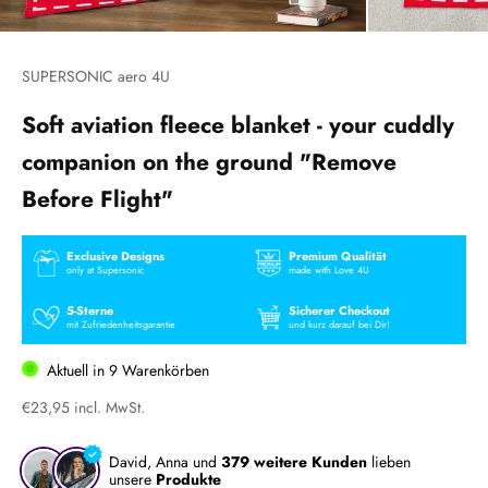
SUPERSONIC aero 4U
Soft aviation fleece blanket - your cuddly
companion on the ground "Remove
Before Flight"
Exclusive Designs
Premium Qualität
only at Supersonic
made with Love 4U
5-Sterne
Sicherer Checkout
mit Zufriedenheitsgarantie
und kurz darauf bei Dir!
Aktuell in
9
Warenkörben
Sale price
€23,95 incl. MwSt.
David, Anna und
379 weitere Kunden
lieben
unsere
Produkte