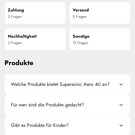
Zahlung
Versand
2 Fragen
5 Fragen
Nachhaltigkeit
Sonstige
2 Fragen
13 Fragen
Produkte
Welche Produkte bietet Supersonic Aero 4U an?
Wir bieten eine breite Palette an Textilien, von T-Shirts
Für wen sind die Produkte gedacht?
über Hoodies bis hin zu Caps, die alle mit Aviator-
Motiven gestaltet sind. Zusätzlich finden Sie bei uns
Die Produkte sind für Piloten, Flugbegleiter, Luftfahrt-
Gibt es Produkte für Kinder?
auch tolle Geschenke, wie z.B. Wasserflaschen, Ipad
Enthusiasten, Aiplane Spotter, Airport Mitarbeiter,