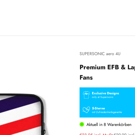
SUPERSONIC aero 4U
Premium EFB & Lap
Fans
Exclusive Designs
only at Supersonic
5-Sterne
mit Zufriedenheitsgarantie
Aktuell in
8
Warenkörben
Sale price
Regular pri
€23,95 incl. MwSt.
€29,99 incl