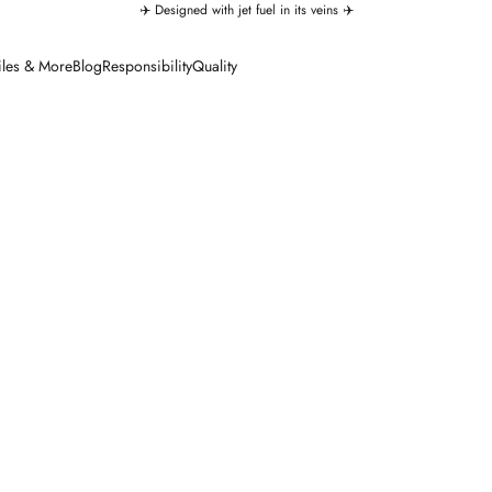
✈️ Designed with jet fuel in its veins ✈️
iles & More
Blog
Responsibility
Quality