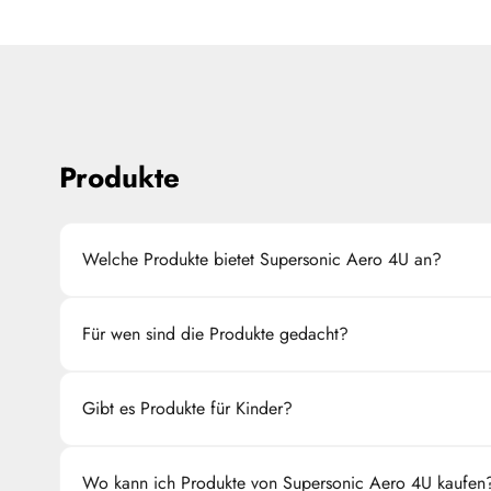
Produkte
Welche Produkte bietet Supersonic Aero 4U an?
Wir bieten eine breite Palette an Textilien, von T-Shirts
Für wen sind die Produkte gedacht?
Motiven gestaltet sind. Zusätzlich finden Sie bei uns a
Hüllen oder Laptoptaschen.
Die Produkte sind für Piloten, Flugbegleiter, Luftfahrt-E
Gibt es Produkte für Kinder?
Kinder und alle, die eine Leidenschaft für die Fliegerei
Ja, Supersonic Aero4U bietet auch spezielle Kollektione
Wo kann ich Produkte von Supersonic Aero 4U kaufen