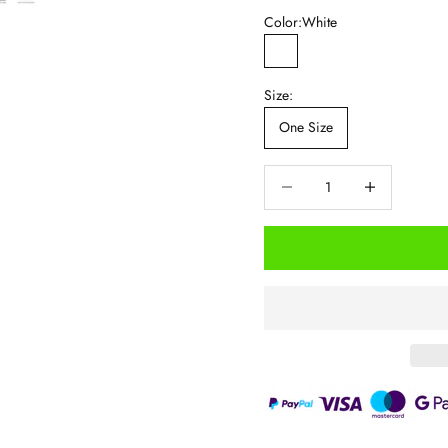
Color:
White
White
Size:
One Size
Decrease quantity
Increase quantity