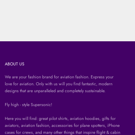
ABOUT US
We are your fashion brand for aviation fashion. Express your
love for aviation. Only with us will you find fantastic, modern
designs that are unparalleled and completely sustainable.
Fly high - style Supersonic!
Here you will find: great pilot shirts, aviation hoodies, gifts for
aviators, aviation fashion, accessories for plane spotters, iPhone
cases for crews, and many other things that inspire flight & cabin