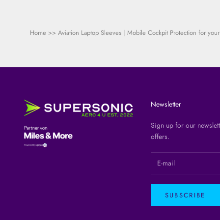
Home
>>
Aviation Laptop Sleeves | Mobile Cockpit Protection for you
Newsletter
Sign up for our newslett
offers.
SUBSCRIBE